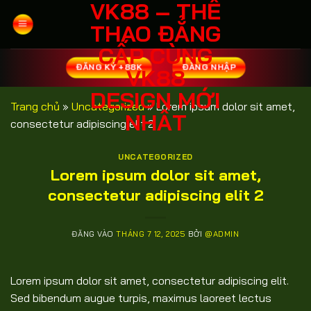
VK88 – THỂ
Bỏ
qua
THAO ĐẲNG
nội
CẤP CÙNG
dung
ĐĂNG KÝ +88K
ĐĂNG NHẬP
VK88
DESIGN MỚI
Trang chủ
»
Uncategorized
»
Lorem ipsum dolor sit amet,
NHẤT
consectetur adipiscing elit 2
UNCATEGORIZED
Lorem ipsum dolor sit amet,
consectetur adipiscing elit 2
ĐĂNG VÀO
THÁNG 7 12, 2025
BỞI
@ADMIN
Lorem ipsum dolor sit amet, consectetur adipiscing elit.
Sed bibendum augue turpis, maximus laoreet lectus